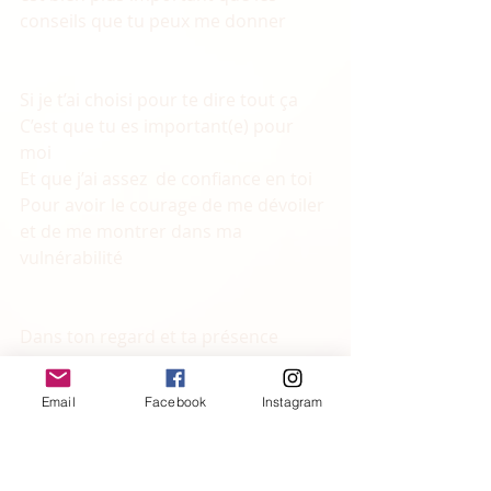
conseils que tu peux me donner 
Si je t’ai choisi pour te dire tout ça 
C’est que tu es important(e) pour 
moi 
Et que j’ai assez  de confiance en toi 
Pour avoir le courage de me dévoiler 
et de me montrer dans ma 
vulnérabilité 
Dans ton regard et ta présence 
Je sais que tu es la 
Dans le respect et la bienveillance 
Email
Facebook
Instagram
Tu me donnes la possibilité d’être 
moi. 