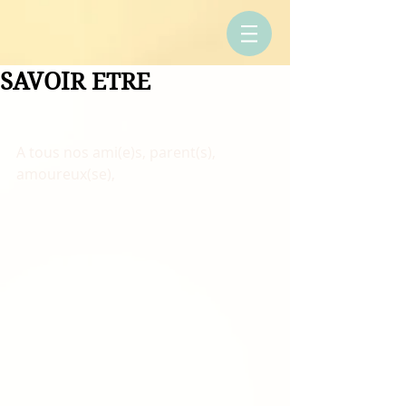
SAVOIR ETRE
A tous nos ami(e)s, parent(s), 
amoureux(se), 